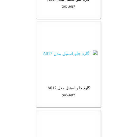
X60-A017
گارد جلو استیل مدل A017
X60-A017