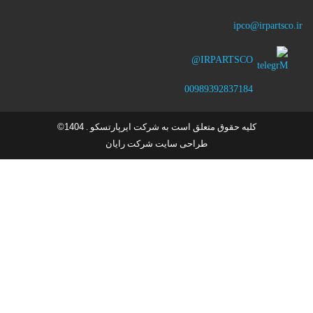
ipco@irpartsco.ir
IRPARTSCO@
00989392837184
کلیه حقوق متعلق است به شرکت ایرپارتسکو .
1404©
طراحی سایت شرکت رایان