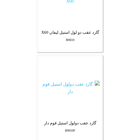
گارد عقب دو لول استیل لیفان X60
B0610
گارد عقب دولول استیل فوم دار
B0610F