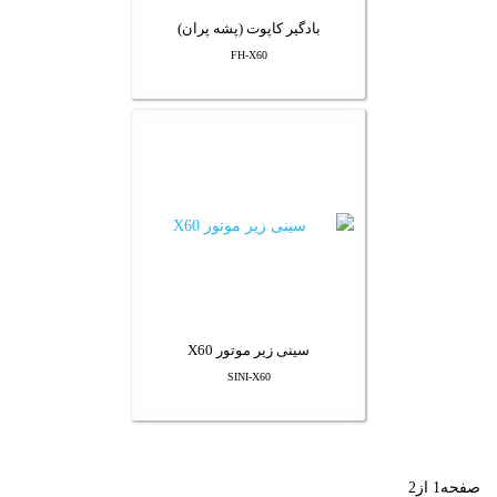
بادگیر کاپوت (پشه پران)
FH-X60
سینی زیر موتور X60
SINI-X60
صفحه1 از2